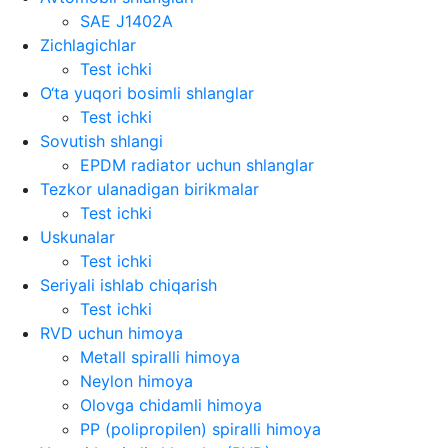
SAE J1402A
Zichlagichlar
Test ichki
O‘ta yuqori bosimli shlanglar
Test ichki
Sovutish shlangi
EPDM radiator uchun shlanglar
Tezkor ulanadigan birikmalar
Test ichki
Uskunalar
Test ichki
Seriyali ishlab chiqarish
Test ichki
RVD uchun himoya
Metall spiralli himoya
Neylon himoya
Olovga chidamli himoya
PP (polipropilen) spiralli himoya