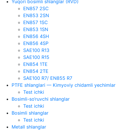
Yuqori bosimli shlanglar (RVD)
EN857 2SC
EN853 2SN
EN857 1SC
EN853 1SN
EN856 4SH
EN856 4SP
SAE100 R13
SAE100 R15
EN854 1TE
EN854 2TE
SAE100 R7/ EN855 R7
PTFE shlanglari — Kimyoviy chidamli yechimlar
Test ichki
Bosimli-so‘ruvchi shlanglar
Test ichki
Bosimli shlanglar
Test ichki
Metall shlanglar