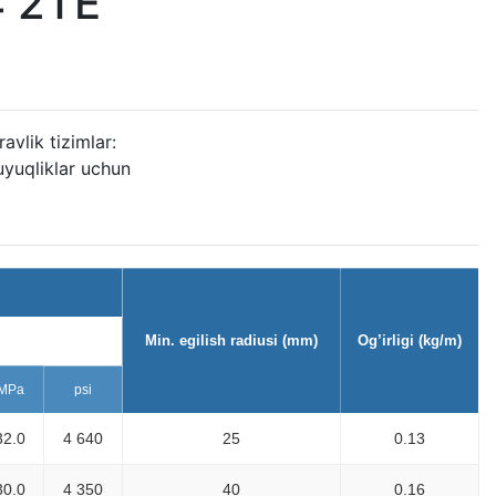
 2TE
ravlik tizimlar:
uyuqliklar uchun
Min. egilish radiusi (mm)
Og’irligi (kg/m)
inimal yorilish
MPa
psi
32.0
4 640
25
0.13
30.0
4 350
40
0.16