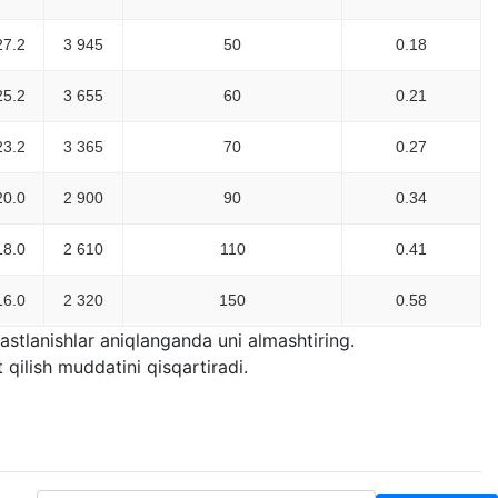
27.2
3 945
50
0.18
25.2
3 655
60
0.21
23.2
3 365
70
0.27
20.0
2 900
90
0.34
18.0
2 610
110
0.41
16.0
2 320
150
0.58
stlanishlar aniqlanganda uni almashtiring.
 qilish muddatini qisqartiradi.