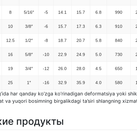
8
5/16″
-5
14.1
15.7
6.8
990
10
3/8″
-6
15.7
17.3
6.3
910
12.5
1/2″
-8
18.7
20.7
5.8
840
16
5/8″
-10
22.9
24.9
5.0
730
19
3/4″
-12
26.0
28.0
4.5
650
25
1″
-16
32.9
35.9
4.0
580
’ida har qanday ko’zga ko’rinadigan deformatsiya yoki shika
t va yuqori bosimning birgalikdagi ta’siri shlangning xizmat
ие продукты