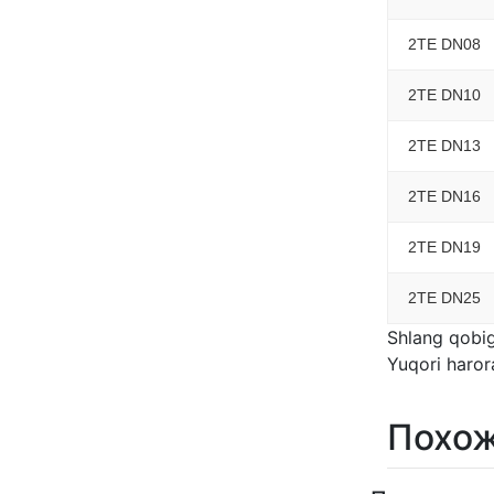
2TE DN08
2TE DN10
2TE DN13
2TE DN16
2TE DN19
2TE DN25
Shlang qobig
Yuqori harora
Похож