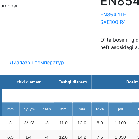
EN854
EN854 1TE
SAE100 R4
O‘rta bosimli gid
neft asosidagi s
Диапазон температур
Ichki diametr
Tashqi diametr
Bosim
min.
maks.
maksimal ishchi
m
mm
dyuym
dash
mm
mm
MPa
psi
5
3/16″
-3
11.0
12.6
8.0
1 160
6.3
1/4″
-4
12.6
14.2
7.5
1 090