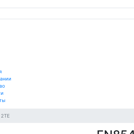
я
ании
во
ти
ты
 2TE