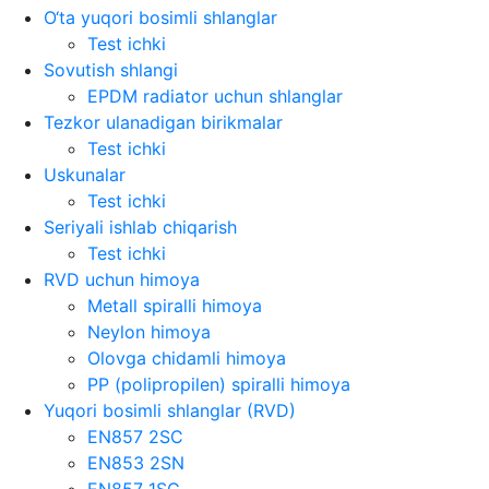
O‘ta yuqori bosimli shlanglar
Test ichki
Sovutish shlangi
EPDM radiator uchun shlanglar
Tezkor ulanadigan birikmalar
Test ichki
Uskunalar
Test ichki
Seriyali ishlab chiqarish
Test ichki
RVD uchun himoya
Metall spiralli himoya
Neylon himoya
Olovga chidamli himoya
PP (polipropilen) spiralli himoya
Yuqori bosimli shlanglar (RVD)
EN857 2SC
EN853 2SN
EN857 1SC