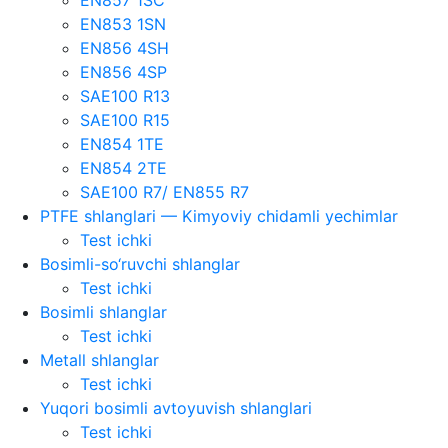
EN853 1SN
EN856 4SH
EN856 4SP
SAE100 R13
SAE100 R15
EN854 1TE
EN854 2TE
SAE100 R7/ EN855 R7
PTFE shlanglari — Kimyoviy chidamli yechimlar
Test ichki
Bosimli-so‘ruvchi shlanglar
Test ichki
Bosimli shlanglar
Test ichki
Metall shlanglar
Test ichki
Yuqori bosimli avtoyuvish shlanglari
Test ichki