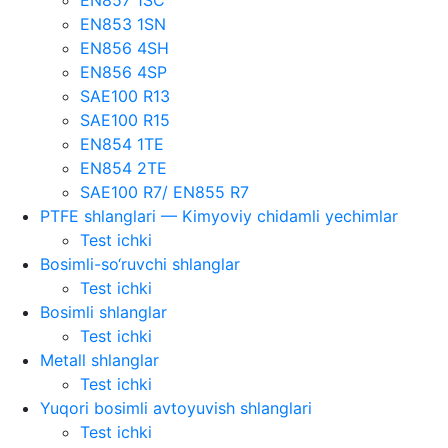
EN853 1SN
EN856 4SH
EN856 4SP
SAE100 R13
SAE100 R15
EN854 1TE
EN854 2TE
SAE100 R7/ EN855 R7
PTFE shlanglari — Kimyoviy chidamli yechimlar
Test ichki
Bosimli-so‘ruvchi shlanglar
Test ichki
Bosimli shlanglar
Test ichki
Metall shlanglar
Test ichki
Yuqori bosimli avtoyuvish shlanglari
Test ichki