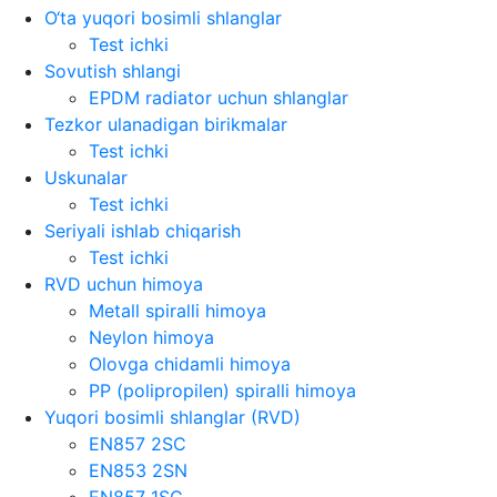
O‘ta yuqori bosimli shlanglar
Test ichki
Sovutish shlangi
EPDM radiator uchun shlanglar
Tezkor ulanadigan birikmalar
Test ichki
Uskunalar
Test ichki
Seriyali ishlab chiqarish
Test ichki
RVD uchun himoya
Metall spiralli himoya
Neylon himoya
Olovga chidamli himoya
PP (polipropilen) spiralli himoya
Yuqori bosimli shlanglar (RVD)
EN857 2SC
EN853 2SN
EN857 1SC