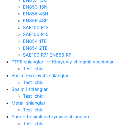
EN853 1SN
EN856 4SH
EN856 4SP
SAE100 R13
SAE100 R15
EN854 1TE
EN854 2TE
SAE100 R7/ EN855 R7
PTFE shlanglari — Kimyoviy chidamli yechimlar
Test ichki
Bosimli-so‘ruvchi shlanglar
Test ichki
Bosimli shlanglar
Test ichki
Metall shlanglar
Test ichki
Yuqori bosimli avtoyuvish shlanglari
Test ichki