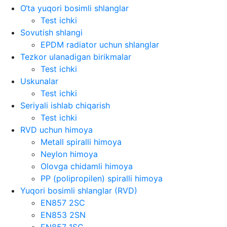
O‘ta yuqori bosimli shlanglar
Test ichki
Sovutish shlangi
EPDM radiator uchun shlanglar
Tezkor ulanadigan birikmalar
Test ichki
Uskunalar
Test ichki
Seriyali ishlab chiqarish
Test ichki
RVD uchun himoya
Metall spiralli himoya
Neylon himoya
Olovga chidamli himoya
PP (polipropilen) spiralli himoya
Yuqori bosimli shlanglar (RVD)
EN857 2SC
EN853 2SN
EN857 1SC