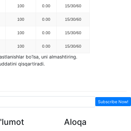
100
0.00
15/30/60
100
0.00
15/30/60
100
0.00
15/30/60
100
0.00
15/30/60
tlanishlar bo’lsa, uni almashtiring.
ddatini qisqartiradi.
Subscribe Now!
'lumot
Aloqa