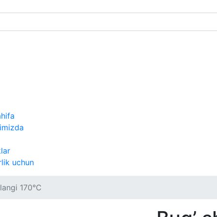
hifa
qimizda
lar
lik uchun
langi 170°C