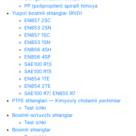
PP (polipropilen) spiralli himoya
Yuqori bosimli shlanglar (RVD)
EN857 2SC
EN853 2SN
EN857 1SC
EN853 1SN
EN856 4SH
EN856 4SP
SAE100 R13
SAE100 R15
EN854 1TE
EN854 2TE
SAE100 R7/ EN855 R7
PTFE shlanglari — Kimyoviy chidamli yechimlar
Test ichki
Bosimli-so‘ruvchi shlanglar
Test ichki
Bosimli shlanglar