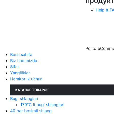
продук
Help & F
Porto eCommer
Bosh sahifa
Biz haqimizda
Sifat
Yangiliklar
Hamkorlik uchun
КАТАЛОГ ТОВАРОВ
Bug' shlanglari
170°C li bug' shlanglari
40 bar bosimli shlang