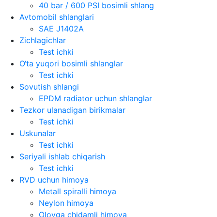
40 bar / 600 PSI bosimli shlang
Avtomobil shlanglari
SAE J1402A
Zichlagichlar
Test ichki
O‘ta yuqori bosimli shlanglar
Test ichki
Sovutish shlangi
EPDM radiator uchun shlanglar
Tezkor ulanadigan birikmalar
Test ichki
Uskunalar
Test ichki
Seriyali ishlab chiqarish
Test ichki
RVD uchun himoya
Metall spiralli himoya
Neylon himoya
Olovga chidamli himoya