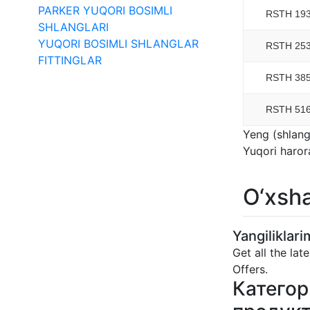
PARKER YUQORI BOSIMLI
RSTH 19
SHLANGLARI
YUQORI BOSIMLI SHLANGLAR
RSTH 25
FITTINGLAR
RSTH 38
RSTH 51
Yeng (shlang
Yuqori haror
O‘xsh
Yangiliklar
Get all the lat
Offers.
Категор