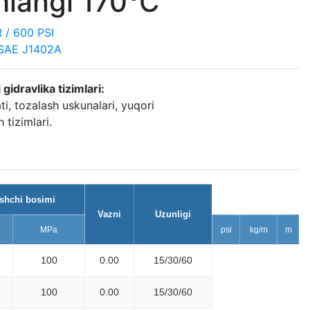
hlangi 170°C
/ 600 PSI
 SAE J1402A
gidravlika tizimlari:
i, tozalash uskunalari, yuqori
 tizimlari.
shchi bosimi
Vazni
Uzunligi
MPa
psi
kg/m
m
100
0.00
15/30/60
100
0.00
15/30/60