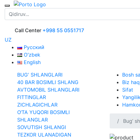
Call Center
+998 55 0551717
UZ
Русский
Oʻzbek
English
BUG' SHLANGLARI
Bosh sa
40 BAR BOSIMLI SHLANG
Biz ha
AVTOMOBIL SHLANGLARI
Sifat
FITTINGLAR
Yangilik
ZICHLAGICHLAR
Hamkor
O‘TA YUQORI BOSIMLI
SHLANGLAR
Bug’ sh
SOVUTISH SHLANGI
TEZKOR ULANADIGAN