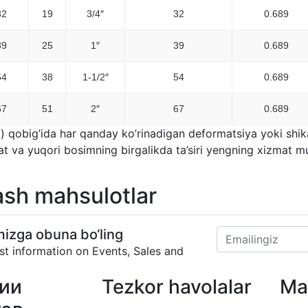
32
19
3/4″
32
0.689
39
25
1″
39
0.689
54
38
1-1/2″
54
0.689
67
51
2″
67
0.689
) qobig’ida har qanday ko’rinadigan deformatsiya yoki shikas
at va yuqori bosimning birgalikda ta’siri yengning xizmat mu
ash mahsulotlar
imizga obuna bo‘ling
est information on Events, Sales and
ии
Tezkor havolalar
Ma