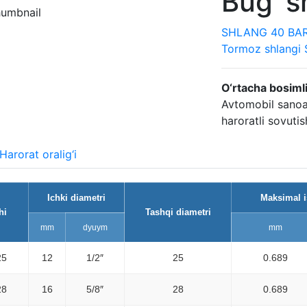
Bug’ s
SHLANG 40 BAR 
Tormoz shlangi
O‘rtacha bosimli 
Avtomobil sanoat
haroratli sovutish
Harorat oralig‘i
Ichki diametri
Maksimal i
hi
Tashqi diametri
mm
dyuym
mm
25
12
1/2″
25
0.689
28
16
5/8″
28
0.689