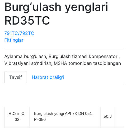
Burg‘ulash yenglari
RD35TC
791TC/792TC
Fittinglar
Aylanma burg‘ulash, Burg‘ulash tizmasi kompensatori,
Vibratsiyani so‘ndirish, MSHA tomonidan tasdiqlangan
Tavsif
Harorat oralig‘i
ID,
ID
Artikul
Mahsulot nomi
mm
(dyuy
RD35TC-
Burg‘ulash yengi API 7K DN 051
50,8
2
32
P=350