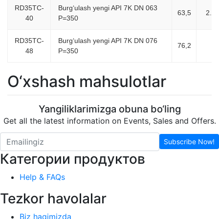
RD35TC-
Burg‘ulash yengi API 7K DN 063
63,5
2.1/
40
P=350
RD35TC-
Burg‘ulash yengi API 7K DN 076
76,2
3
48
P=350
O‘xshash mahsulotlar
Yangiliklarimizga obuna bo‘ling
Get all the latest information on Events, Sales and Offers.
Subscribe Now!
Категории продуктов
Help & FAQs
Tezkor havolalar
Biz haqimizda