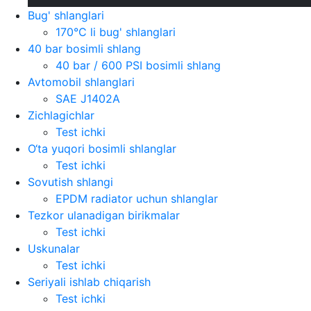
Bug' shlanglari
170°C li bug' shlanglari
40 bar bosimli shlang
40 bar / 600 PSI bosimli shlang
Avtomobil shlanglari
SAE J1402A
Zichlagichlar
Test ichki
O‘ta yuqori bosimli shlanglar
Test ichki
Sovutish shlangi
EPDM radiator uchun shlanglar
Tezkor ulanadigan birikmalar
Test ichki
Uskunalar
Test ichki
Seriyali ishlab chiqarish
Test ichki