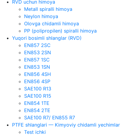
RVD uchun himoya
Metall spiralli himoya
Neylon himoya
Olovga chidamli himoya
PP (polipropilen) spiralli himoya
Yuqori bosimli shlanglar (RVD)
EN857 2SC
EN853 2SN
EN857 1SC
EN853 1SN
EN856 4SH
EN856 4SP
SAE100 R13
SAE100 R15
EN854 1TE
EN854 2TE
SAE100 R7/ EN855 R7
PTFE shlanglari — Kimyoviy chidamli yechimlar
Test ichki