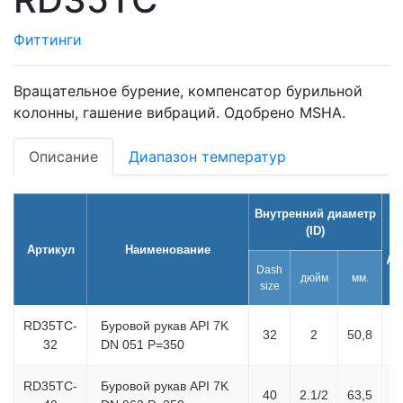
Фиттинги
Вращательное бурение, компенсатор бурильной
колонны, гашение вибраций. Одобрено MSHA.
Описание
Диапазон температур
Внутренний диаметр
(ID)
Артикул
Наименование
ди
Dash
дюйм
мм.
size
RD35TC-
Буровой рукав API 7K
32
2
50,8
32
DN 051 P=350
RD35TC-
Буровой рукав API 7K
40
2.1/2
63,5