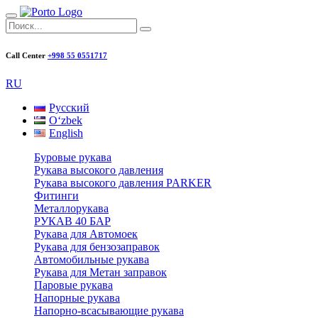
Call Center
+998 55 0551717
RU
Русский
Oʻzbek
English
Буровые рукава
Рукава высокого давления
Рукава высокого давления PARKER
Фитинги
Металлорукава
РУКАВ 40 БАР
Рукава для Автомоек
Рукава для бензозаправок
Автомобильные рукава
Рукава для Метан заправок
Паровые рукава
Напорные рукава
Напорно-всасывающие рукава