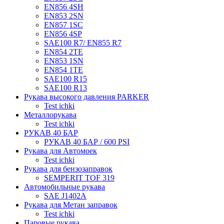
EN856 4SH
EN853 2SN
EN857 1SC
EN856 4SP
SAE100 R7/ EN855 R7
EN854 2TE
EN853 1SN
EN854 1TE
SAE100 R15
SAE100 R13
Рукава высокого давления PARKER
Test ichki
Металлорукава
Test ichki
РУКАВ 40 БАР
РУКАВ 40 БАР / 600 PSI
Рукава для Автомоек
Test ichki
Рукава для бензозаправок
SEMPERIT TOF 319
Автомобильные рукава
SAE J1402A
Рукава для Метан заправок
Test ichki
Паровые рукава