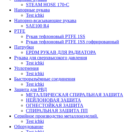
STEAM HOSE 170◦C
Напорные рукава
Test ichki
Напорно-всасывающие рукава
SAE100 R4
PTFE
Рукав тефлоновый PTFE 1SS
Рукав тефлоновый PTFE 1SS гофрированный
Патрубки
EPDM РУКАВ ДЛЯ РАДИАТОРА
Рукава для сверхвысокого давления
Test ichki
Уплотнения
Test ichki
Быстроразъёмные соединения
Test ichki
Защита для РВД
МЕТАЛЛИЧЕСКАЯ СПИРАЛЬНАЯ ЗАЩИТА
НЕЙЛОНОВАЯ ЗАЩИТА
ОГНЕСТОЙКАЯ ЗАЩИТА
СПИРАЛЬНАЯ ЗАЩИТА ПП
Серийное производство металлоизделий.
Test ichki
Оборудование
Test ichki