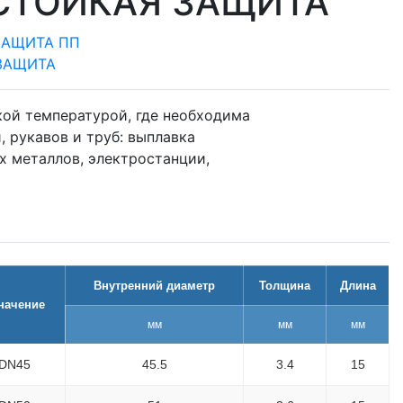
СТОЙКАЯ ЗАЩИТА
ЗАЩИТА ПП
ЗАЩИТА
кой температурой, где необходима
, рукавов и труб: выплавка
х металлов, электростанции,
Внутренний диаметр
Толщина
Длина
начение
мм
мм
мм
 DN45
45.5
3.4
15