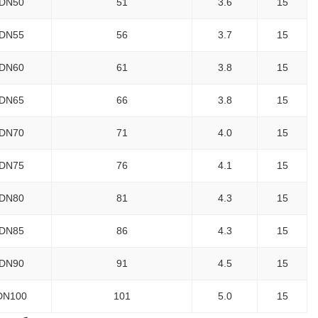
 DN50
51
3.6
15
 DN55
56
3.7
15
 DN60
61
3.8
15
 DN65
66
3.8
15
 DN70
71
4.0
15
 DN75
76
4.1
15
 DN80
81
4.3
15
 DN85
86
4.3
15
 DN90
91
4.5
15
DN100
101
5.0
15