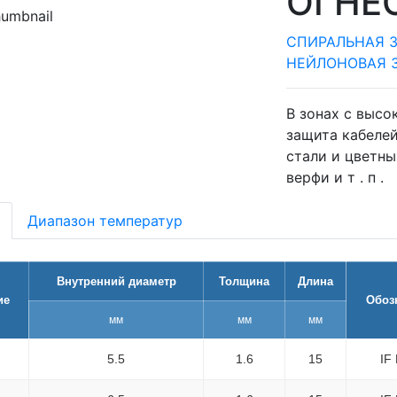
ОГНЕ
СПИРАЛЬНАЯ 
НЕЙЛОНОВАЯ 
В зонах с высо
защита кабелей
стали и цветны
верфи и т . п .
Диапазон температур
Внутренний диаметр
Толщина
Длина
ие
Обоз
мм
мм
мм
5.5
1.6
15
IF