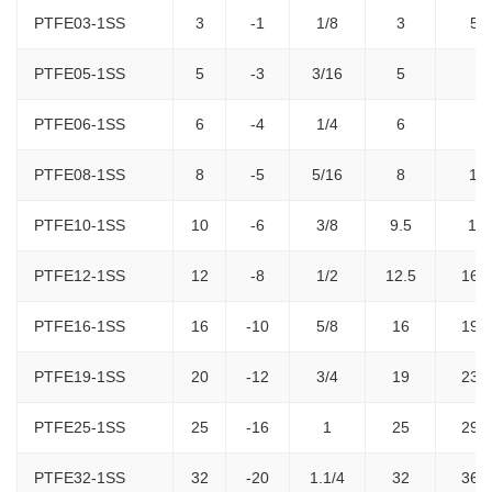
PTFE03-1SS
3
-1
1/8
3
5.8
PTFE05-1SS
5
-3
3/16
5
8-
PTFE06-1SS
6
-4
1/4
6
9-
PTFE08-1SS
8
-5
5/16
8
11-
PTFE10-1SS
10
-6
3/8
9.5
13-
PTFE12-1SS
12
-8
1/2
12.5
16.2
PTFE16-1SS
16
-10
5/8
16
19.2
PTFE19-1SS
20
-12
3/4
19
23.2
PTFE25-1SS
25
-16
1
25
29.2
PTFE32-1SS
32
-20
1.1/4
32
36.3