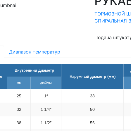
РУКАВ
ТОРМОЗНОЙ ШЛ
СПИРАЛЬНАЯ 
Подача штукату
Диапазон температур
Внутренний диаметр
е
Наружный диаметр (мм)
мм
дюймы
25
1″
38
32
1 1/4″
50
38
1 1/2″
56