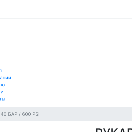
я
ании
во
ти
ты
40 БАР / 600 PSI