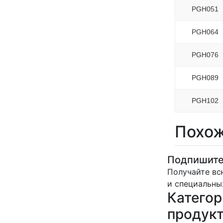
PGH051
PGH064
PGH076
PGH089
PGH102
Похож
Подпишите
Получайте вс
и специальны
Категор
продук