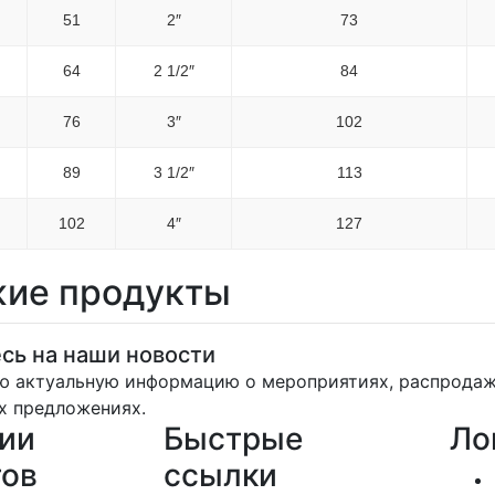
51
2″
73
64
2 1/2″
84
76
3″
102
89
3 1/2″
113
102
4″
127
ие продукты
сь на наши новости
ю актуальную информацию о мероприятиях, распрода
х предложениях.
ии
Быстрые
Ло
тов
ссылки