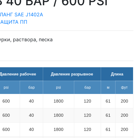
 40 БАР / 600 PSI
АНГ SAE J1402A
ЗАЩИТА ПП
рки, раствора, песка
Давление рабочее
Давление разрывное
Длина
psi
бар
psi
бар
м
фут
600
40
1800
120
61
200
600
40
1800
120
61
200
600
40
1800
120
61
200