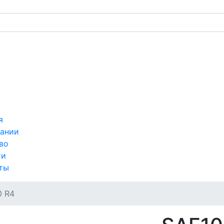
я
ании
во
ти
ты
 R4