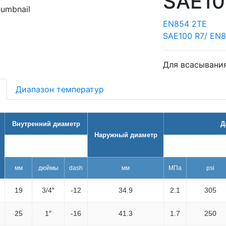
SAE10
EN854 2TE
SAE100 R7/ EN8
Для всасывани
Диапазон температур
Внутренний диаметр
Д
Наружный диаметр
максимал
мм
дюймы
dash
мм
МПа
psi
19
3/4″
-12
34.9
2.1
305
25
1″
-16
41.3
1.7
250