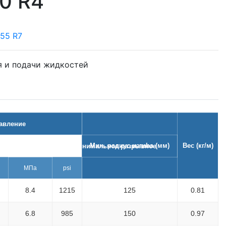
0 R4
55 R7
я и подачи жидкостей
авление
Мин. радиус изгиba (мм)
Вес (кг/м)
ьное рабочее
минимальное разрывное
МПа
psi
8.4
1215
125
0.81
6.8
985
150
0.97