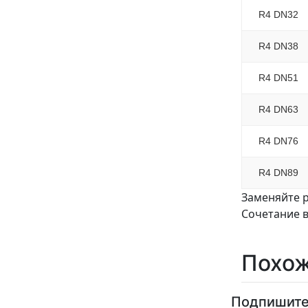
R4 DN32
R4 DN38
R4 DN51
R4 DN63
R4 DN76
R4 DN89
Заменяйте 
Сочетание в
Похож
Подпишите