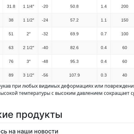
31.8
1 1/4″
-20
50.8
1.4
200
38
1 1/2″
-24
57.2
1.1
150
51
2″
-32
69.9
0.7
100
63
2 1/2″
-40
82.6
0.4
60
76
3″
-48
95.3
0.4
60
89
3 1/2″
-56
107.9
0.3
40
рукав при любых видимых деформациях или повреждения
ысокой температуры с высоким давлением сокращает ср
ие продукты
сь на наши новости