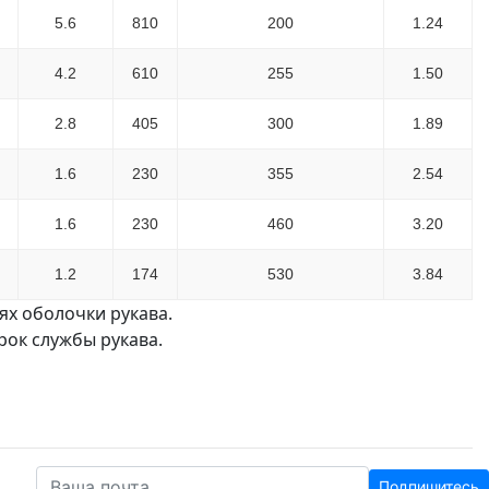
5.6
810
200
1.24
4.2
610
255
1.50
2.8
405
300
1.89
1.6
230
355
2.54
1.6
230
460
3.20
1.2
174
530
3.84
х оболочки рукава.
ок службы рукава.
Подпишитесь